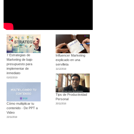
7 Estrategias de
Influencer Marketing
Marketing de bajo
explicado en una
presupuesto para
servilleta
implementar de
11/12/2018
inmediato
01/02/2019
Tips de Productividad
Personal
Cómo multiplicar tu
20/11/2016
contenido - De PPT a
Video
22/11/2018